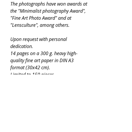
The photographs have won awards at
the "Minimalist photography Award",
"Fine Art Photo Award" and at
"Lensculture", among others.
Upon request with personal
dedication.
14 pages on a 300 g. heavy high-
quality fine art paper in DIN A3
format (30x42 cm).
Limited to 150 pieces.
Calendar with holidays and school
vacations for Lower Saxony.
Versand und Rückgabe
Der Versand erfolgt in 1 bis 3
Werktagen nach Bestellung als
versichertes Paket durch GLS für 4,90€.