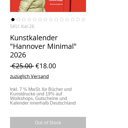
SKU: Kal-26
Kunstkalender
"Hannover Minimal"
2026
Regular
Sale
 €25.00 
€18.00
Price
Price
zuzüglich Versand
Out of Stock