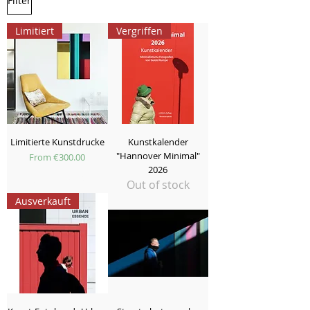
Filter
Limitiert
Vergriffen
Limitierte Kunstdrucke
Kunstkalender
"Hannover Minimal"
Sale Price
From
€300.00
2026
zuzüglich Versand
Out of stock
Ausverkauft