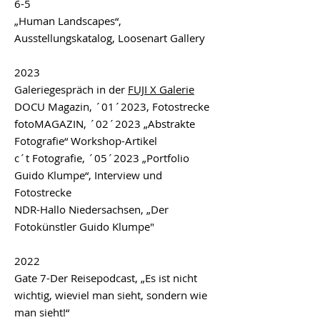
6-5
​„Human Landscapes“,
Ausstellungskatalog, Loosenart Gallery
2023
Galeriegespräch in der
FUJI X Galerie
DOCU Magazin,
´01´2023, Fotostrecke
fotoMAGAZIN
, ´02´2023 „Abstrakte
Fotografie“ Workshop-Artikel
c´t Fotografie
, ´05´2023 „Portfolio
Guido Klumpe“, Interview und
Fotostrecke
NDR-Hallo Niedersachsen, „Der
Fotokünstler Guido Klumpe"
2022
Gate 7-Der Reisepodcast
, „Es ist nicht
wichtig, wieviel man sieht, sondern wie
man sieht!“